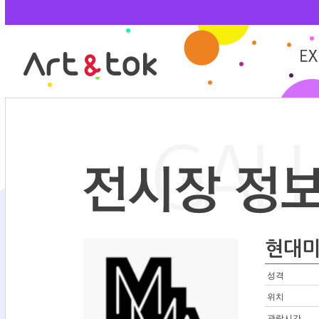
현대미
성격
위치
관람시간