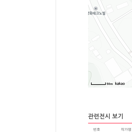
50m
관련전시 보기
번호
작가명