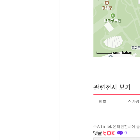
50m
관련전시 보기
번호
작가명
※ Art n Tok 온라인전시
0