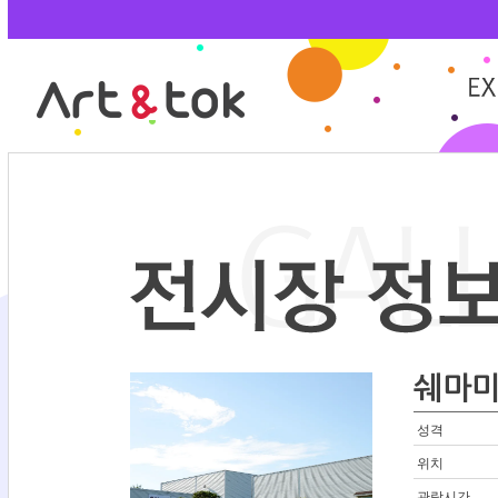
쉐마
성격
위치
관람시간