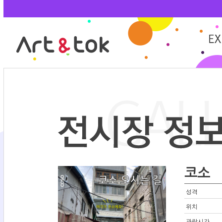
코소
성격
위치
관람시간