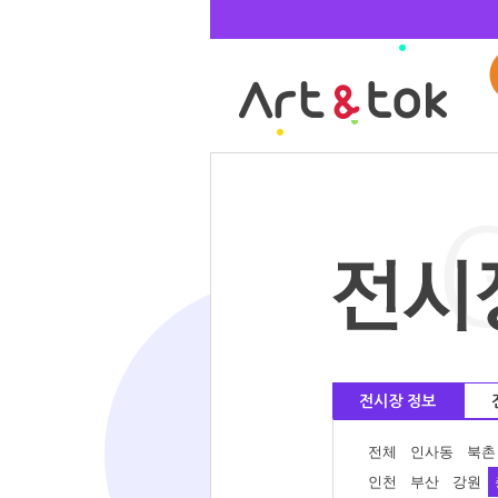
전시장 정보
전체
인사동
북촌
인천
부산
강원