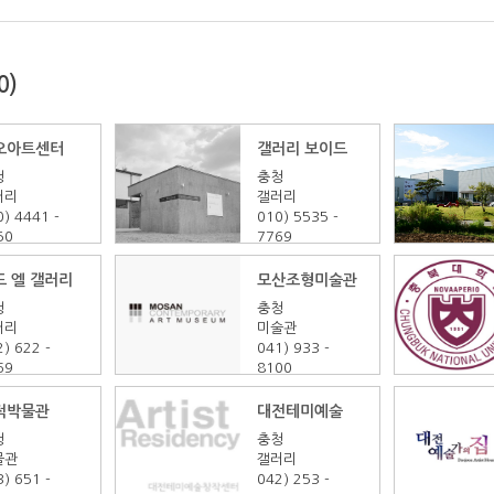
0)
오아트센터
갤러리 보이드
청
충청
러리
갤러리
0) 4441
-
010) 5535
-
50
7769
드 엘 갤러리
모산조형미술관
청
충청
러리
미술관
2) 622
-
041) 933
-
69
8100
대
전테미예술창작센터
적박물관
청
충청
물관
갤러리
3) 651
-
042) 253
-