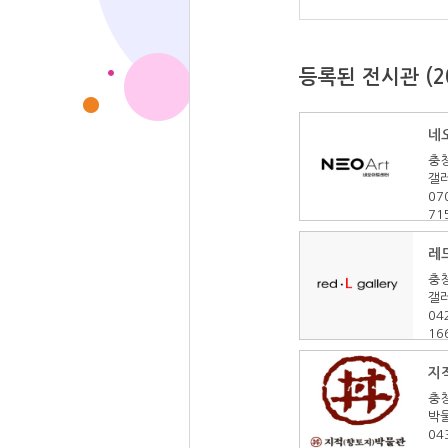
등록된 전시관
(2
네
충
갤
07
71
레
충
갤
04
16
지
충
박
04