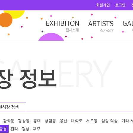
전시장 검색
광화문
평창동
홍대
청담동
용산
대학로
서초동
삼성·역삼
기타·
충청
전라
경상
제주